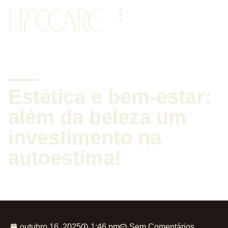
Estética e bem-estar:
além da beleza um
investimento na
autoestima!
outubro 16, 2025
1:46 pm
Sem Comentários