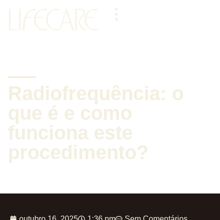
Radiofrequência: o
que é e como
funciona este
procedimento?
outubro 16, 2025
1:36 pm
Sem Comentários